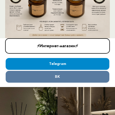
⚡️Интернет-магазин⚡️
Telegram
ВК