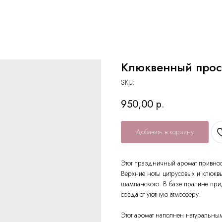
Клюквенный прос
SKU:
950,00
р.
Добавить в корзину
Этот праздничный аромат привнос
Верхние ноты цитрусовых и клюкв
шампанского. В базе пралине прид
создают уютную атмосферу.
Этот аромат наполнен натуральны