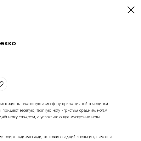
екко
ит в жизнь радостную атмосферу праздничной вечеринки.
ы придают веселую, терпкую ноту игристым средним нотам
аёт нотку сладости, а успокаивающие мускусные ноты
ми эфирными маслами, включая сладкий апельсин, лимон и