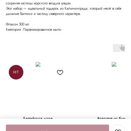
сохраняя частицы морского воздуха рядом.
Этот набор — идеальный подарок из Калининграда, который несёт в себе
дыхание Балтики и частицу северного характера.
Флакон 500 мл
Категория: Парфюмированное мыло
HIT
Балтийское море
Аперитив из бузины
свеча
бокс