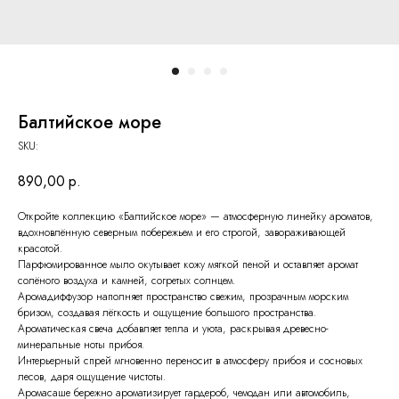
Балтийское море
SKU:
890,00
р.
Откройте коллекцию «Балтийское море» — атмосферную линейку ароматов,
вдохновлённую северным побережьем и его строгой, завораживающей
красотой.
Парфюмированное мыло окутывает кожу мягкой пеной и оставляет аромат
солёного воздуха и камней, согретых солнцем.
Аромадиффузор наполняет пространство свежим, прозрачным морским
бризом, создавая лёгкость и ощущение большого пространства.
Ароматическая свеча добавляет тепла и уюта, раскрывая древесно-
минеральные ноты прибоя.
Интерьерный спрей мгновенно переносит в атмосферу прибоя и сосновых
лесов, даря ощущение чистоты.
Аромасаше бережно ароматизирует гардероб, чемодан или автомобиль,