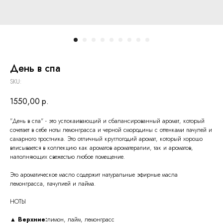
День в спа
SKU:
1550,00
р.
"День в спа" - это успокаивающий и сбалансированный аромат, который
сочетает в себе ноты лемонграсса и черной смородины с оттенками пачулей и
сахарного тростника. Это отличный круглогодий аромат, который хорошо
вписывается в коллекцию как ароматов ароматерапии, так и ароматов,
наполняющих свежестью любое помещение.
Это ароматическое масло содержит натуральные эфирные масла
лемонграсса, пачулией и лайма.
НОТЫ
▲
Верхние:
лимон, лайм, лемонграсс