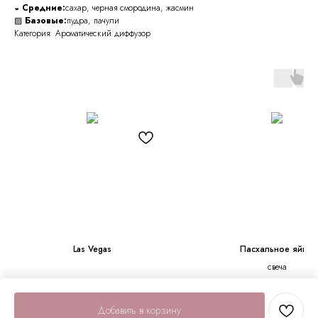
◒
Средние:
сахар, черная смородина, жасмин
▨
Базовые:
пудра, пачули
Категория: Ароматический диффузор
Las Vegas
Пасхальное яйцо
свеча
650
р.
790
р.
650
р.
950
р.
Добавить в корзину