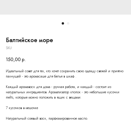
Балтийское море
SKU:
150,00
р.
Идеальный совет для тех, кто хочет сохранить свою одежду свежей и приятно
пахнущей - это аромасаше для белья в шкаф .
Каждый аромавоск для дома - ручная работа, и каждый - состоит из
натуральных ингредиентов. Ароматизатор хлопок - это небольшие кусочки
melts, которые можно положить в ящик с вещами.
7 кусочков в мешочке
Натуральный соевый воск, парфюмированное масло.