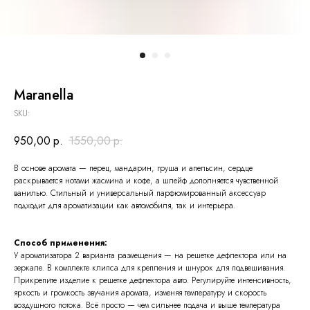
Maranella
SKU:
950,00
р.
1550,00
р.
В основе аромата — перец, мандарин, груша и апельсин, сердце
раскрывается нотами жасмина и кофе, а шлейф дополняется чувственной
ванилью. Стильный и универсальный парфюмированный аксессуар
подходит для ароматизации как автомобиля, так и интерьера.
Способ применения:
У ароматизатора 2 варианта размещения — на решетке дефлектора или на
зеркале. В комплекте клипса для крепления и шнурок для подвешивания.
Прикрепите изделие к решетке дефлектора авто. Регулируйте интенсивность,
яркость и громкость звучания аромата, изменяя температуру и скорость
воздушного потока. Всё просто — чем сильнее подача и выше температура