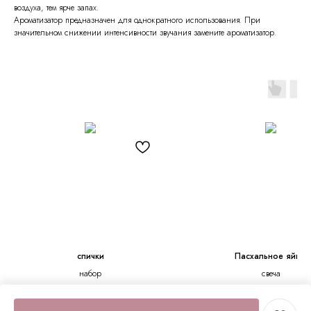
воздуха, тем ярче запах.
Ароматизатор предназначен для однократного использования. При
значительном снижении интенсивности звучания замените ароматизатор.
спички
Пасхальное яйцо
набор
свеча
250
р.
650
р.
950
р.